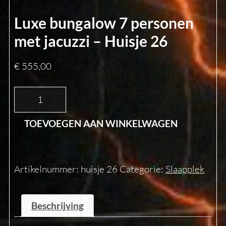
Luxe bungalow 7 personen
met jacuzzi – Huisje 26
€
555,00
Luxe
bungalow
7
TOEVOEGEN AAN WINKELWAGEN
personen
met
jacuzzi
-
Artikelnummer:
huisje 26
Categorie:
Slaapplek
Huisje
26
aantal
Beschrijving