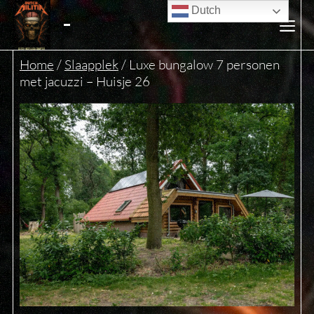
Ga
Dutch
naar
de
Men
inhoud
Home
/
Slaapplek
/ Luxe bungalow 7 personen
met jacuzzi – Huisje 26